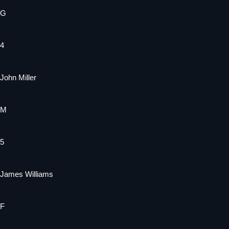
G
4
John Miller
M
5
James Williams
F