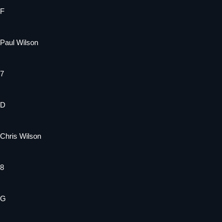
F
Paul Wilson
7
D
Chris Wilson
8
G