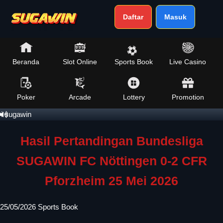
Daftar
Masuk
Beranda
Slot Online
Sports Book
Live Casino
Poker
Arcade
Lottery
Promotion
gawin
Hasil Pertandingan Bundesliga
SUGAWIN FC Nöttingen 0-2 CFR
Pforzheim 25 Mei 2026
25/05/2026
Sports Book