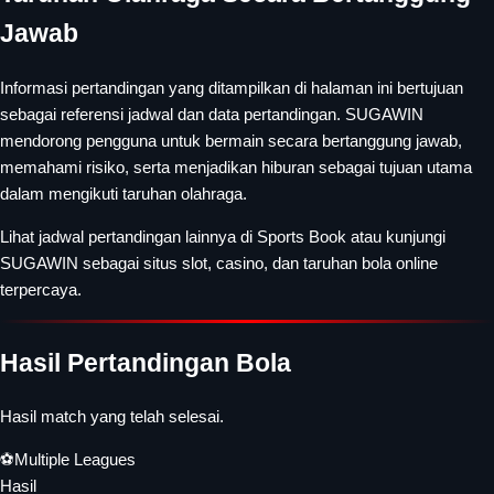
Jawab
Informasi pertandingan yang ditampilkan di halaman ini bertujuan
sebagai referensi jadwal dan data pertandingan. SUGAWIN
mendorong pengguna untuk bermain secara bertanggung jawab,
memahami risiko, serta menjadikan hiburan sebagai tujuan utama
dalam mengikuti taruhan olahraga.
Lihat jadwal pertandingan lainnya di
Sports Book
atau kunjungi
SUGAWIN
sebagai situs slot, casino, dan taruhan bola online
terpercaya.
Hasil Pertandingan Bola
Hasil match yang telah selesai.
⚽
Multiple Leagues
Hasil