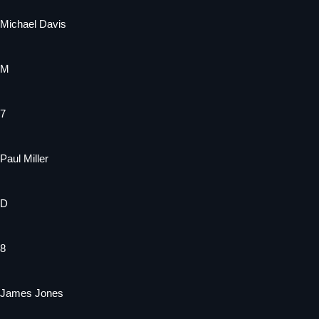
Michael Davis
M
7
Paul Miller
D
8
James Jones