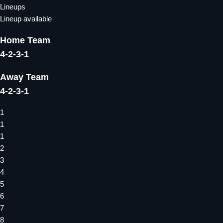
Lineups
Lineup available
Home Team
4-2-3-1
Away Team
4-2-3-1
1
1
1
2
3
4
5
6
7
8