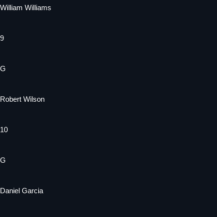
William Williams
9
G
Robert Wilson
10
G
Daniel Garcia