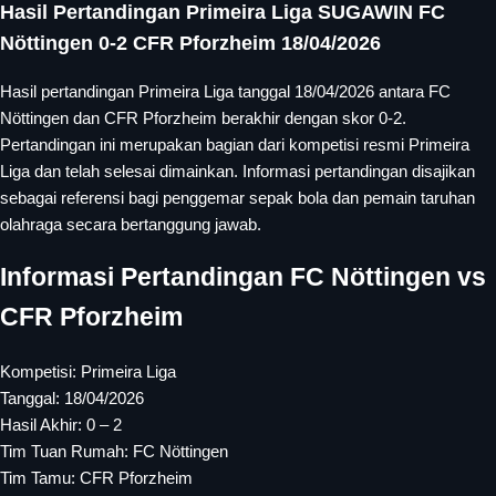
Hasil Pertandingan Primeira Liga SUGAWIN FC
Nöttingen 0-2 CFR Pforzheim 18/04/2026
Hasil pertandingan Primeira Liga tanggal 18/04/2026 antara FC
Nöttingen dan CFR Pforzheim berakhir dengan skor 0-2.
Pertandingan ini merupakan bagian dari kompetisi resmi Primeira
Liga dan telah selesai dimainkan. Informasi pertandingan disajikan
sebagai referensi bagi penggemar sepak bola dan pemain taruhan
olahraga secara bertanggung jawab.
Informasi Pertandingan FC Nöttingen vs
CFR Pforzheim
Kompetisi: Primeira Liga
Tanggal: 18/04/2026
Hasil Akhir: 0 – 2
Tim Tuan Rumah: FC Nöttingen
Tim Tamu: CFR Pforzheim