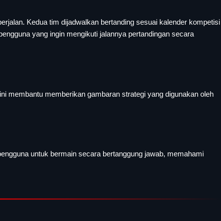
alan. Kedua tim dijadwalkan bertanding sesuai kalender kompetisi
i pengguna yang ingin mengikuti jalannya pertandingan secara
i ini membantu memberikan gambaran strategi yang digunakan oleh
ng pengguna untuk bermain secara bertanggung jawab, memahami