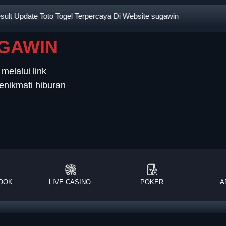
ogel Terpercaya Di Website sugawin
GAWIN
elalui link
nikmati hiburan
OOK
LIVE CASINO
POKER
A