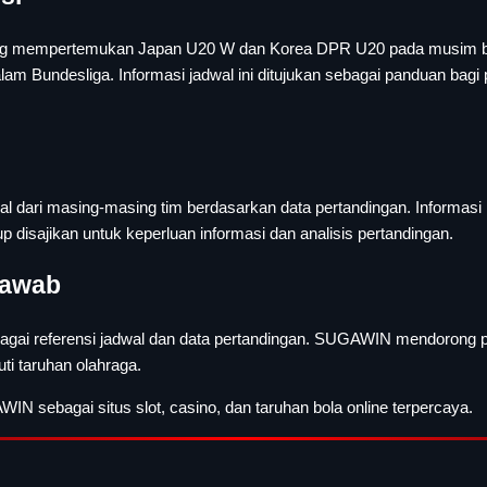
yang mempertemukan Japan U20 W dan Korea DPR U20 pada musim berj
dalam Bundesliga. Informasi jadwal ini ditujukan sebagai panduan bag
l dari masing-masing tim berdasarkan data pertandingan. Informas
disajikan untuk keperluan informasi dan analisis pertandingan.
Jawab
 sebagai referensi jadwal dan data pertandingan. SUGAWIN mendoro
ti taruhan olahraga.
AWIN
sebagai situs slot, casino, dan taruhan bola online terpercaya.