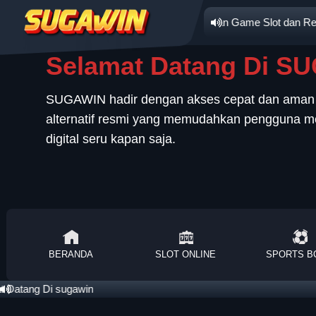
an : Situs Resmi Menampilkan Game Slot dan Result Update Toto T
Selamat Datang Di
SU
SUGAWIN hadir dengan akses cepat dan aman m
alternatif resmi yang memudahkan pengguna me
digital seru kapan saja.
BERANDA
SLOT ONLINE
SPORTS B
tang Di sugawin