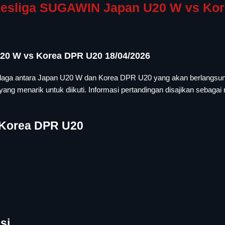
desliga SUGAWIN Japan U20 W vs Kor
20 W vs Korea DPR U20 18/04/2026
 laga antara Japan U20 W dan Korea DPR U20 yang akan berlangsung 
ng menarik untuk diikuti. Informasi pertandingan disajikan sebagai
 Korea DPR U20
si