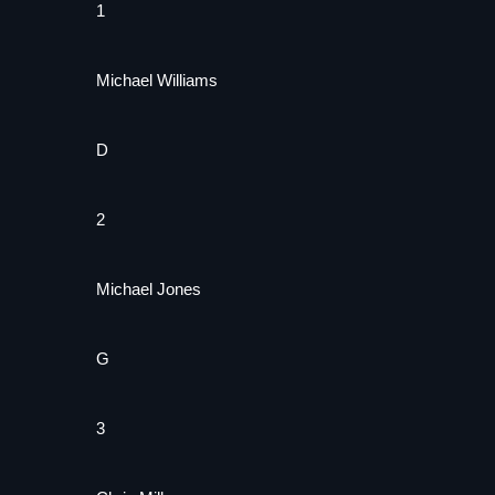
1
Michael Williams
D
2
Michael Jones
G
3