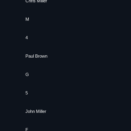
Chris Miller
M
4
Paul Brown
G
5
John Miller
F