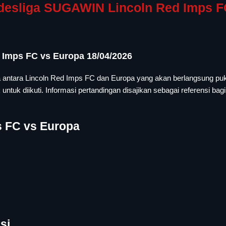
desliga SUGAWIN Lincoln Red Imps F
 Imps FC vs Europa 18/04/2026
a antara Lincoln Red Imps FC dan Europa yang akan berlangsung puku
ntuk diikuti. Informasi pertandingan disajikan sebagai referensi b
s FC vs Europa
si