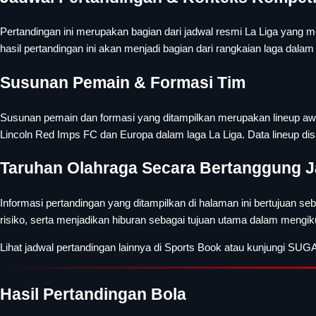
Pertandingan ini merupakan bagian dari jadwal resmi La Liga yang
hasil pertandingan ini akan menjadi bagian dari rangkaian laga dalam
Susunan Pemain & Formasi Tim
Susunan pemain dan formasi yang ditampilkan merupakan lineup awa
Lincoln Red Imps FC dan Europa dalam laga La Liga. Data lineup disa
Taruhan Olahraga Secara Bertanggung 
Informasi pertandingan yang ditampilkan di halaman ini bertujuan
risiko, serta menjadikan hiburan sebagai tujuan utama dalam mengiku
Lihat jadwal pertandingan lainnya di
Sports Book
atau kunjungi
SUG
Hasil Pertandingan Bola