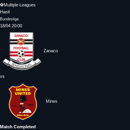
⚽
Multiple Leagues
Hasil
Bundesliga
18/04 20:00
Zanaco
vs
Mines
Match Completed