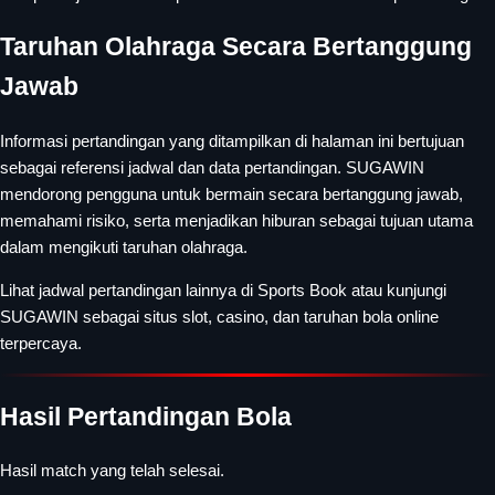
Taruhan Olahraga Secara Bertanggung
Jawab
Informasi pertandingan yang ditampilkan di halaman ini bertujuan
sebagai referensi jadwal dan data pertandingan. SUGAWIN
mendorong pengguna untuk bermain secara bertanggung jawab,
memahami risiko, serta menjadikan hiburan sebagai tujuan utama
dalam mengikuti taruhan olahraga.
Lihat jadwal pertandingan lainnya di
Sports Book
atau kunjungi
SUGAWIN
sebagai situs slot, casino, dan taruhan bola online
terpercaya.
Hasil Pertandingan Bola
Hasil match yang telah selesai.