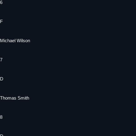
6
F
Michael Wilson
7
D
Thomas Smith
8