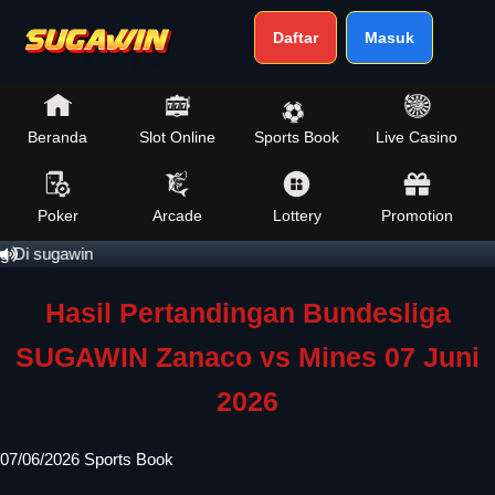
Daftar
Masuk
Beranda
Slot Online
Sports Book
Live Casino
Poker
Arcade
Lottery
Promotion
 sugawin
Hasil Pertandingan Bundesliga
SUGAWIN Zanaco vs Mines 07 Juni
2026
07/06/2026
Sports Book