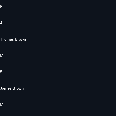
F
4
Thomas Brown
M
5
James Brown
M