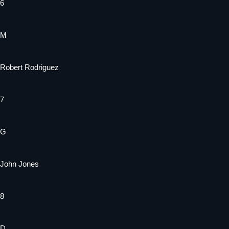
6
M
Robert Rodriguez
7
G
John Jones
8
D