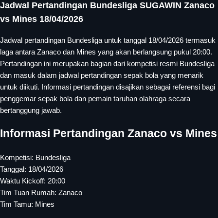
Jadwal Pertandingan Bundesliga SUGAWIN Zanaco
vs Mines 18/04/2026
Jadwal pertandingan Bundesliga untuk tanggal 18/04/2026 termasuk
laga antara Zanaco dan Mines yang akan berlangsung pukul 20:00.
Pertandingan ini merupakan bagian dari kompetisi resmi Bundesliga
dan masuk dalam jadwal pertandingan sepak bola yang menarik
untuk diikuti. Informasi pertandingan disajikan sebagai referensi bagi
penggemar sepak bola dan pemain taruhan olahraga secara
bertanggung jawab.
Informasi Pertandingan Zanaco vs Mines
Kompetisi: Bundesliga
Tanggal: 18/04/2026
Waktu Kickoff: 20:00
Tim Tuan Rumah: Zanaco
Tim Tamu: Mines