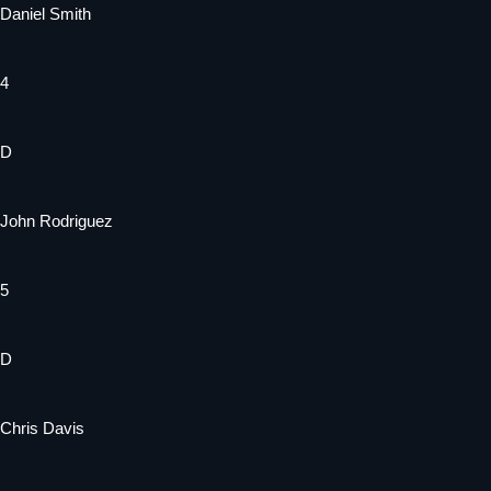
Daniel Smith
4
D
John Rodriguez
5
D
Chris Davis