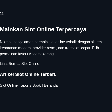
11
Mainkan Slot Online Terpercaya
Nikmati pengalaman bermain slot online terbaik dengan sistem
keamanan modern, provider resmi, dan transaksi cepat. Pilih
permainan favorit Anda sekarang.
Lihat Semua Slot Online
Artikel Slot Online Terbaru
Slot Online
|
Sports Book
|
Beranda