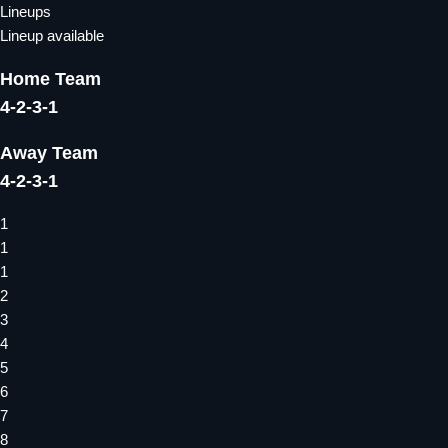
Lineups
Lineup available
Home Team
4-2-3-1
Away Team
4-2-3-1
1
1
1
2
3
4
5
6
7
8