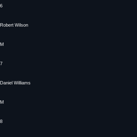
6
Robert Wilson
M
7
Daniel Williams
M
8